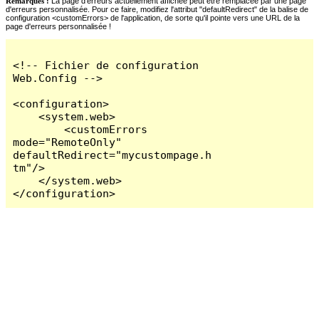
Remarques :
La page d'erreurs actuellement affichée peut être remplacée par une page
d'erreurs personnalisée. Pour ce faire, modifiez l'attribut "defaultRedirect" de la balise de
configuration <customErrors> de l'application, de sorte qu'il pointe vers une URL de la
page d'erreurs personnalisée !
<!-- Fichier de configuration 
Web.Config -->

<configuration>

    <system.web>

        <customErrors 
mode="RemoteOnly" 
defaultRedirect="mycustompage.h
tm"/>

    </system.web>

</configuration>