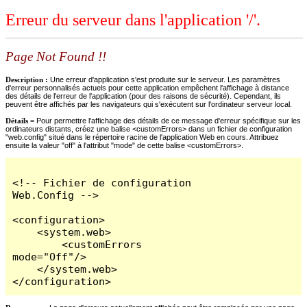
Erreur du serveur dans l'application '/'.
Page Not Found !!
Description :
Une erreur d'application s'est produite sur le serveur. Les paramètres
d'erreur personnalisés actuels pour cette application empêchent l'affichage à distance
des détails de l'erreur de l'application (pour des raisons de sécurité). Cependant, ils
peuvent être affichés par les navigateurs qui s'exécutent sur l'ordinateur serveur local.
Détails =
Pour permettre l'affichage des détails de ce message d'erreur spécifique sur les
ordinateurs distants, créez une balise <customErrors> dans un fichier de configuration
"web.config" situé dans le répertoire racine de l'application Web en cours. Attribuez
ensuite la valeur "off" à l'attribut "mode" de cette balise <customErrors>.
<!-- Fichier de configuration 
Web.Config -->

<configuration>

    <system.web>

        <customErrors 
mode="Off"/>

    </system.web>

</configuration>