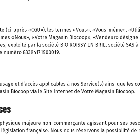
te (ci-après «CGU»), les termes «Vous», «Vous-même», «Utilisa
rmes «Nous», «Votre Magasin Biocoop», «Vendeur» désigne le 
es, exploité par la société BIO ROISSY EN BRIE, société SAS à 
le numéro 83394171900019.
age et d’accès applicables à nos Service(s) ainsi que les cond
gasin Biocoop via le Site Internet de Votre Magasin Biocoop.
ices
ne physique majeure non-commerçante agissant pour ses besoi
gislation française. Nous nous réservons la possibilité de m