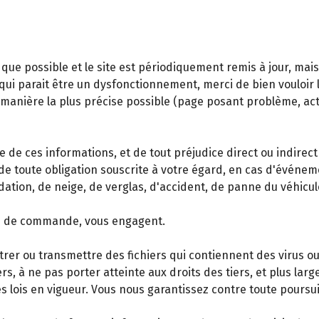
que possible et le site est périodiquement remis à jour, mai
ui parait être un dysfonctionnement, merci de bien vouloir le 
a manière la plus précise possible (page posant problème, ac
e de ces informations, et de tout préjudice direct ou indirect
de toute obligation souscrite à votre égard, en cas d'événe
dation, de neige, de verglas, d'accident, de panne du véhicu
ise de commande, vous engagent.
trer ou transmettre des fichiers qui contiennent des virus ou
rs, à ne pas porter atteinte aux droits des tiers, et plus lar
es lois en vigueur. Vous nous garantissez contre toute poursuit