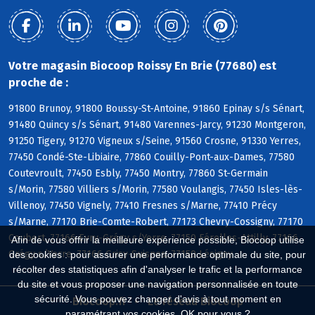
Votre magasin Biocoop Roissy En Brie (77680) est
proche de :
91800 Brunoy, 91800 Boussy-St-Antoine, 91860 Epinay s/s Sénart,
91480 Quincy s/s Sénart, 91480 Varennes-Jarcy, 91230 Montgeron,
91250 Tigery, 91270 Vigneux s/Seine, 91560 Crosne, 91330 Yerres,
77450 Condé-Ste-Libiaire, 77860 Couilly-Pont-aux-Dames, 77580
Coutevroult, 77450 Esbly, 77450 Montry, 77860 St-Germain
s/Morin, 77580 Villiers s/Morin, 77580 Voulangis, 77450 Isles-lès-
Villenoy, 77450 Vignely, 77410 Fresnes s/Marne, 77410 Précy
s/Marne, 77170 Brie-Comte-Robert, 77173 Chevry-Cossigny, 77170
Coubert, 77166 Evry-Grégy s/Yerre, 77150 Férolles-Attilly, 77166
Afin de vous offrir la meilleure expérience possible, Biocoop utilise
Grégy s/Yerre, 77166 Grisy-Suisnes, 77150 Lésigny
des cookies : pour assurer une performance optimale du site, pour
récolter des statistiques afin d'analyser le trafic et la performance
du site et vous proposer une navigation personnalisée en toute
sécurité. Vous pouvez changer d'avis à tout moment en
Biocoop.fr
Le réseau Biocoop
paramétrant vos cookies. OK pour vous ?