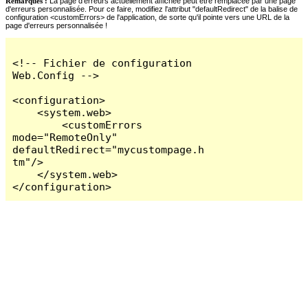
Remarques :
La page d'erreurs actuellement affichée peut être remplacée par une page
d'erreurs personnalisée. Pour ce faire, modifiez l'attribut "defaultRedirect" de la balise de
configuration <customErrors> de l'application, de sorte qu'il pointe vers une URL de la
page d'erreurs personnalisée !
<!-- Fichier de configuration 
Web.Config -->

<configuration>

    <system.web>

        <customErrors 
mode="RemoteOnly" 
defaultRedirect="mycustompage.h
tm"/>

    </system.web>

</configuration>