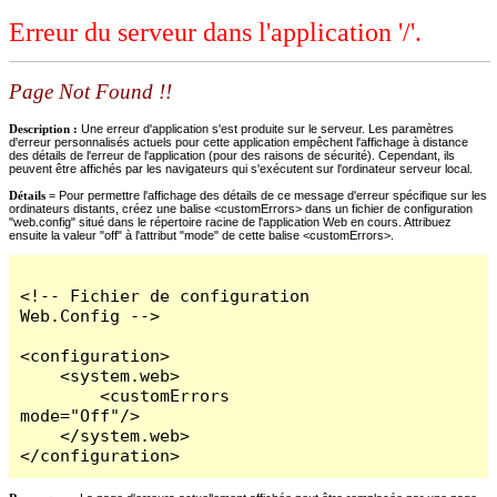
Erreur du serveur dans l'application '/'.
Page Not Found !!
Description :
Une erreur d'application s'est produite sur le serveur. Les paramètres
d'erreur personnalisés actuels pour cette application empêchent l'affichage à distance
des détails de l'erreur de l'application (pour des raisons de sécurité). Cependant, ils
peuvent être affichés par les navigateurs qui s'exécutent sur l'ordinateur serveur local.
Détails =
Pour permettre l'affichage des détails de ce message d'erreur spécifique sur les
ordinateurs distants, créez une balise <customErrors> dans un fichier de configuration
"web.config" situé dans le répertoire racine de l'application Web en cours. Attribuez
ensuite la valeur "off" à l'attribut "mode" de cette balise <customErrors>.
<!-- Fichier de configuration 
Web.Config -->

<configuration>

    <system.web>

        <customErrors 
mode="Off"/>

    </system.web>

</configuration>