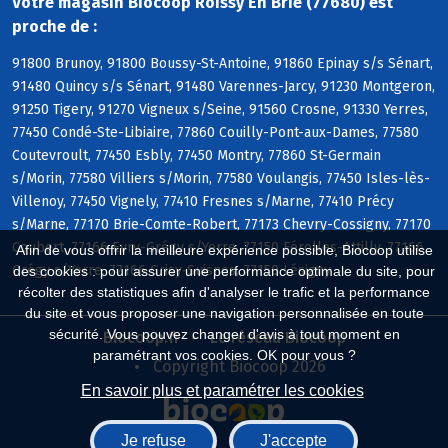
Votre magasin Biocoop Roissy En Brie (77680) est
proche de :
91800 Brunoy, 91800 Boussy-St-Antoine, 91860 Epinay s/s Sénart,
91480 Quincy s/s Sénart, 91480 Varennes-Jarcy, 91230 Montgeron,
91250 Tigery, 91270 Vigneux s/Seine, 91560 Crosne, 91330 Yerres,
77450 Condé-Ste-Libiaire, 77860 Couilly-Pont-aux-Dames, 77580
Coutevroult, 77450 Esbly, 77450 Montry, 77860 St-Germain
s/Morin, 77580 Villiers s/Morin, 77580 Voulangis, 77450 Isles-lès-
Villenoy, 77450 Vignely, 77410 Fresnes s/Marne, 77410 Précy
s/Marne, 77170 Brie-Comte-Robert, 77173 Chevry-Cossigny, 77170
Coubert, 77166 Evry-Grégy s/Yerre, 77150 Férolles-Attilly, 77166
Afin de vous offrir la meilleure expérience possible, Biocoop utilise
Grégy s/Yerre, 77166 Grisy-Suisnes, 77150 Lésigny
des cookies : pour assurer une performance optimale du site, pour
récolter des statistiques afin d'analyser le trafic et la performance
du site et vous proposer une navigation personnalisée en toute
sécurité. Vous pouvez changer d'avis à tout moment en
Biocoop.fr
Le réseau Biocoop
paramétrant vos cookies. OK pour vous ?
Copyright Biocoop 2026
En savoir plus et paramétrer les cookies
Je refuse
J'accepte