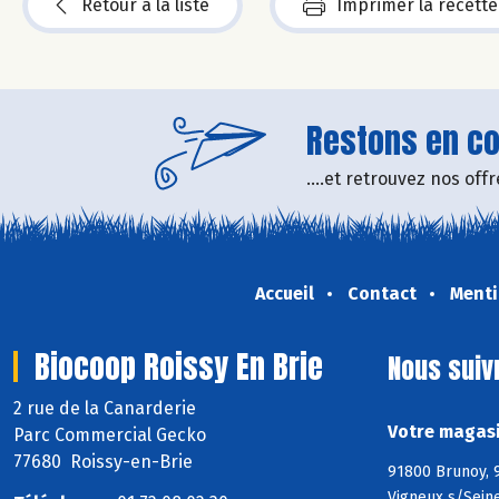
Retour à la liste
Imprimer la recette
Restons en con
....et retrouvez nos of
Accueil
Contact
Menti
Biocoop Roissy En Brie
Nous suiv
2 rue de la Canarderie
Votre magasi
Parc Commercial Gecko
77680 Roissy-en-Brie
91800 Brunoy, 9
Vigneux s/Seine