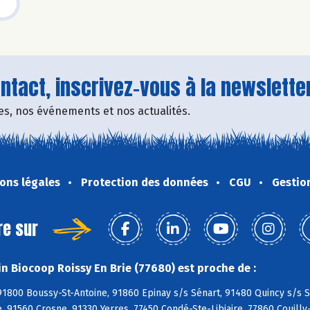
tact, inscrivez-vous à la newsletter
fres, nos événements et nos actualités.
ons légales
Protection des données
CGU
Gestio
re sur
n Biocoop Roissy En Brie (77680) est proche de :
1800 Boussy-St-Antoine, 91860 Epinay s/s Sénart, 91480 Quincy s/s S
, 91560 Crosne, 91330 Yerres, 77450 Condé-Ste-Libiaire, 77860 Couill