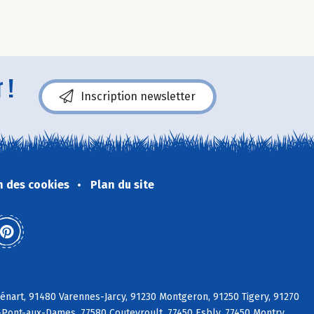
 !
Inscription newsletter
n des cookies
Plan du site
énart, 91480 Varennes-Jarcy, 91230 Montgeron, 91250 Tigery, 91270
y-Pont-aux-Dames, 77580 Coutevroult, 77450 Esbly, 77450 Montry,