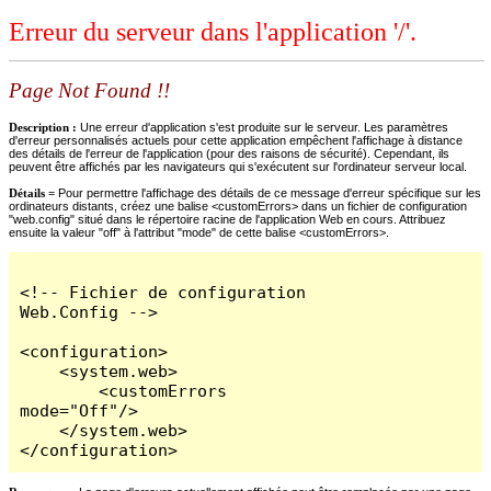
Erreur du serveur dans l'application '/'.
Page Not Found !!
Description :
Une erreur d'application s'est produite sur le serveur. Les paramètres
d'erreur personnalisés actuels pour cette application empêchent l'affichage à distance
des détails de l'erreur de l'application (pour des raisons de sécurité). Cependant, ils
peuvent être affichés par les navigateurs qui s'exécutent sur l'ordinateur serveur local.
Détails =
Pour permettre l'affichage des détails de ce message d'erreur spécifique sur les
ordinateurs distants, créez une balise <customErrors> dans un fichier de configuration
"web.config" situé dans le répertoire racine de l'application Web en cours. Attribuez
ensuite la valeur "off" à l'attribut "mode" de cette balise <customErrors>.
<!-- Fichier de configuration 
Web.Config -->

<configuration>

    <system.web>

        <customErrors 
mode="Off"/>

    </system.web>

</configuration>