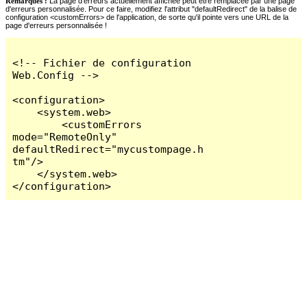
Remarques :
La page d'erreurs actuellement affichée peut être remplacée par une page
d'erreurs personnalisée. Pour ce faire, modifiez l'attribut "defaultRedirect" de la balise de
configuration <customErrors> de l'application, de sorte qu'il pointe vers une URL de la
page d'erreurs personnalisée !
<!-- Fichier de configuration 
Web.Config -->

<configuration>

    <system.web>

        <customErrors 
mode="RemoteOnly" 
defaultRedirect="mycustompage.h
tm"/>

    </system.web>

</configuration>