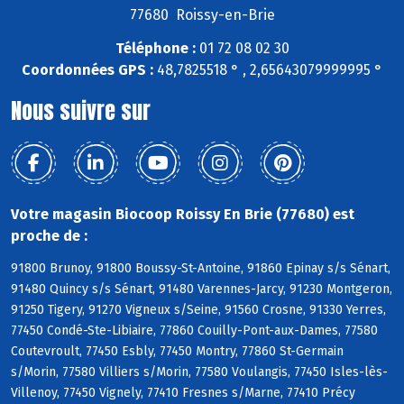
77680 Roissy-en-Brie
Téléphone :
01 72 08 02 30
Coordonnées GPS :
48,7825518 ° , 2,65643079999995 °
Nous suivre sur
Votre magasin Biocoop Roissy En Brie (77680) est
proche de :
91800 Brunoy, 91800 Boussy-St-Antoine, 91860 Epinay s/s Sénart,
91480 Quincy s/s Sénart, 91480 Varennes-Jarcy, 91230 Montgeron,
91250 Tigery, 91270 Vigneux s/Seine, 91560 Crosne, 91330 Yerres,
77450 Condé-Ste-Libiaire, 77860 Couilly-Pont-aux-Dames, 77580
Coutevroult, 77450 Esbly, 77450 Montry, 77860 St-Germain
s/Morin, 77580 Villiers s/Morin, 77580 Voulangis, 77450 Isles-lès-
Villenoy, 77450 Vignely, 77410 Fresnes s/Marne, 77410 Précy