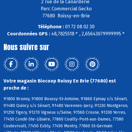
2 rue de la Canarderie
Parc Commercial Gecko
77680 Roissy-en-Brie
Téléphone :
01 72 08 02 30
Coordonnées GPS :
48,7825518 ° , 2,65643079999995 °
Nous suivre sur
Votre magasin Biocoop Roissy En Brie (77680) est
proche de :
91800 Brunoy, 91800 Boussy-St-Antoine, 91860 Epinay s/s Sénart,
91480 Quincy s/s Sénart, 91480 Varennes-Jarcy, 91230 Montgeron,
91250 Tigery, 91270 Vigneux s/Seine, 91560 Crosne, 91330 Yerres,
77450 Condé-Ste-Libiaire, 77860 Couilly-Pont-aux-Dames, 77580
Coutevroult, 77450 Esbly, 77450 Montry, 77860 St-Germain