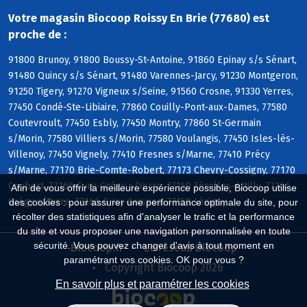
Votre magasin Biocoop Roissy En Brie (77680) est
proche de :
91800 Brunoy, 91800 Boussy-St-Antoine, 91860 Epinay s/s Sénart,
91480 Quincy s/s Sénart, 91480 Varennes-Jarcy, 91230 Montgeron,
91250 Tigery, 91270 Vigneux s/Seine, 91560 Crosne, 91330 Yerres,
77450 Condé-Ste-Libiaire, 77860 Couilly-Pont-aux-Dames, 77580
Coutevroult, 77450 Esbly, 77450 Montry, 77860 St-Germain
s/Morin, 77580 Villiers s/Morin, 77580 Voulangis, 77450 Isles-lès-
Villenoy, 77450 Vignely, 77410 Fresnes s/Marne, 77410 Précy
s/Marne, 77170 Brie-Comte-Robert, 77173 Chevry-Cossigny, 77170
Coubert, 77166 Evry-Grégy s/Yerre, 77150 Férolles-Attilly, 77166
Afin de vous offrir la meilleure expérience possible, Biocoop utilise
Grégy s/Yerre, 77166 Grisy-Suisnes, 77150 Lésigny
des cookies : pour assurer une performance optimale du site, pour
récolter des statistiques afin d'analyser le trafic et la performance
du site et vous proposer une navigation personnalisée en toute
sécurité. Vous pouvez changer d'avis à tout moment en
Biocoop.fr
Le réseau Biocoop
paramétrant vos cookies. OK pour vous ?
Copyright Biocoop 2026
En savoir plus et paramétrer les cookies