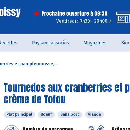
oissy
Prochaine ouverture à 09:30
Vendredi : 9h30 - 20h00
Recettes
Paysans associés
Magazines
Bio
erries et pamplemousse,...
Tournedos aux cranberries et 
crème de Tofou
Plat principal
Boeuf
Sans porc
Viande
Nombre de personnes
Prépara