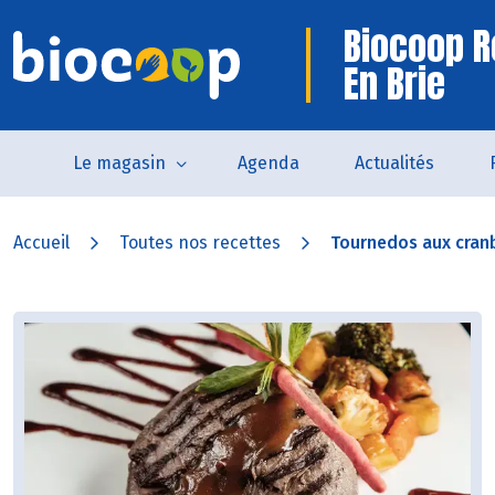
Biocoop R
En Brie
Le magasin
Agenda
Actualités
Accueil
Toutes nos recettes
Tournedos aux cranb