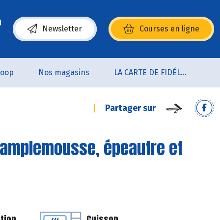
Newsletter
Courses en ligne
(s’ouvre dans une nouvelle fenêtre)
coop
Nos magasins
LA CARTE DE FIDÉLITÉ
Partager sur
pamplemousse, épeautre et
tion
Cuisson