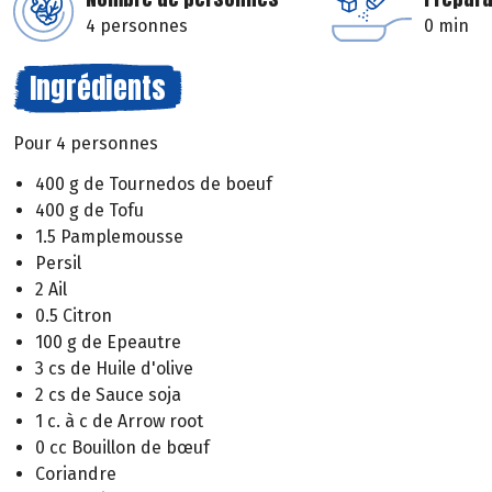
4 personnes
0 min
Ingrédients
Pour 4 personnes
400 g de Tournedos de boeuf
400 g de Tofu
1.5 Pamplemousse
Persil
2 Ail
0.5 Citron
100 g de Epeautre
3 cs de Huile d'olive
2 cs de Sauce soja
1 c. à c de Arrow root
0 cc Bouillon de bœuf
Coriandre