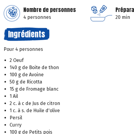
Nombre de personnes
Prépara
4 personnes
20 min
Ingrédients
Pour 4 personnes
2 Oeuf
140 g de Boite de thon
100 g de Avoine
50 g de Ricotta
15 g de Fromage blanc
1 Ail
2 c. à c de Jus de citron
1 c. à s. de Huile d'olive
Persil
Curry
100 g de Petits pois