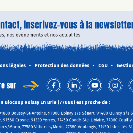
tact, inscrivez-vous à la newsletter
fres, nos événements et nos actualités.
ons légales
Protection des données
CGU
Gestio
re sur
n Biocoop Roissy En Brie (77680) est proche de :
1800 Boussy-St-Antoine, 91860 Epinay s/s Sénart, 91480 Quincy s/s S
, 91560 Crosne, 91330 Yerres, 77450 Condé-Ste-Libiaire, 77860 Couill
n s/Morin, 77580 Villiers s/Morin, 77580 Voulangis, 77450 Isles-lès-V