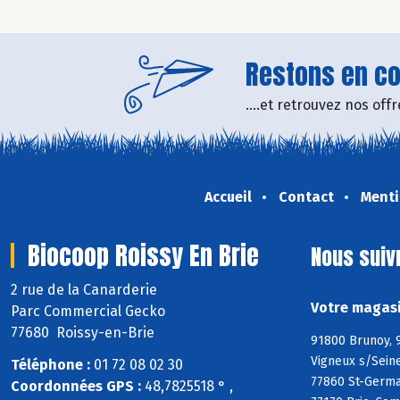
Restons en con
....et retrouvez nos of
Accueil
Contact
Menti
Biocoop Roissy En Brie
Nous suiv
2 rue de la Canarderie
Votre magasi
Parc Commercial Gecko
77680 Roissy-en-Brie
91800 Brunoy, 9
Vigneux s/Seine
Téléphone :
01 72 08 02 30
77860 St-Germai
Coordonnées GPS :
48,7825518 ° ,