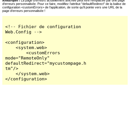
Remarques :
La page d'erreurs actuellement affichée peut être remplacée par une page
d'erreurs personnalisée. Pour ce faire, modifiez l'attribut "defaultRedirect" de la balise de
configuration <customErrors> de l'application, de sorte qu'il pointe vers une URL de la
page d'erreurs personnalisée !
<!-- Fichier de configuration 
Web.Config -->

<configuration>

    <system.web>

        <customErrors 
mode="RemoteOnly" 
defaultRedirect="mycustompage.h
tm"/>

    </system.web>

</configuration>