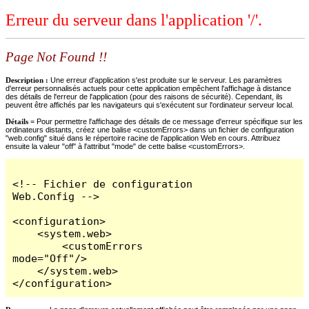
Erreur du serveur dans l'application '/'.
Page Not Found !!
Description :
Une erreur d'application s'est produite sur le serveur. Les paramètres
d'erreur personnalisés actuels pour cette application empêchent l'affichage à distance
des détails de l'erreur de l'application (pour des raisons de sécurité). Cependant, ils
peuvent être affichés par les navigateurs qui s'exécutent sur l'ordinateur serveur local.
Détails =
Pour permettre l'affichage des détails de ce message d'erreur spécifique sur les
ordinateurs distants, créez une balise <customErrors> dans un fichier de configuration
"web.config" situé dans le répertoire racine de l'application Web en cours. Attribuez
ensuite la valeur "off" à l'attribut "mode" de cette balise <customErrors>.
<!-- Fichier de configuration 
Web.Config -->

<configuration>

    <system.web>

        <customErrors 
mode="Off"/>

    </system.web>

</configuration>