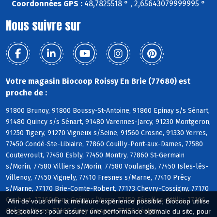
Coordonnées GPS :
48,7825518 ° , 2,65643079999995 °
Nous suivre sur
Votre magasin Biocoop Roissy En Brie (77680) est
proche de :
91800 Brunoy, 91800 Boussy-St-Antoine, 91860 Epinay s/s Sénart,
91480 Quincy s/s Sénart, 91480 Varennes-Jarcy, 91230 Montgeron,
91250 Tigery, 91270 Vigneux s/Seine, 91560 Crosne, 91330 Yerres,
77450 Condé-Ste-Libiaire, 77860 Couilly-Pont-aux-Dames, 77580
Coutevroult, 77450 Esbly, 77450 Montry, 77860 St-Germain
s/Morin, 77580 Villiers s/Morin, 77580 Voulangis, 77450 Isles-lès-
Villenoy, 77450 Vignely, 77410 Fresnes s/Marne, 77410 Précy
s/Marne, 77170 Brie-Comte-Robert, 77173 Chevry-Cossigny, 77170
Coubert, 77166 Evry-Grégy s/Yerre, 77150 Férolles-Attilly, 77166
Afin de vous offrir la meilleure expérience possible, Biocoop utilise
Grégy s/Yerre, 77166 Grisy-Suisnes, 77150 Lésigny
des cookies : pour assurer une performance optimale du site, pour