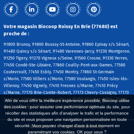
Votre magasin Biocoop Roissy En Brie (77680) est
proche de :
91800 Brunoy, 91800 Boussy-St-Antoine, 91860 Epinay s/s Sénart,
91480 Quincy s/s Sénart, 91480 Varennes-Jarcy, 91230 Montgeron,
91250 Tigery, 91270 Vigneux s/Seine, 91560 Crosne, 91330 Yerres,
77450 Condé-Ste-Libiaire, 77860 Couilly-Pont-aux-Dames, 77580
Coutevroult, 77450 Esbly, 77450 Montry, 77860 St-Germain
s/Morin, 77580 Villiers s/Morin, 77580 Voulangis, 77450 Isles-lès-
Villenoy, 77450 Vignely, 77410 Fresnes s/Marne, 77410 Précy
s/Marne, 77170 Brie-Comte-Robert, 77173 Chevry-Cossigny, 77170
Coubert, 77166 Evry-Grégy s/Yerre, 77150 Férolles-Attilly, 77166
Afin de vous offrir la meilleure expérience possible, Biocoop utilise
Grégy s/Yerre, 77166 Grisy-Suisnes, 77150 Lésigny
des cookies : pour assurer une performance optimale du site, pour
récolter des statistiques afin d'analyser le trafic et la performance
du site et vous proposer une navigation personnalisée en toute
sécurité. Vous pouvez changer d'avis à tout moment en
Biocoop.fr
Le réseau Biocoop
paramétrant vos cookies. OK pour vous ?