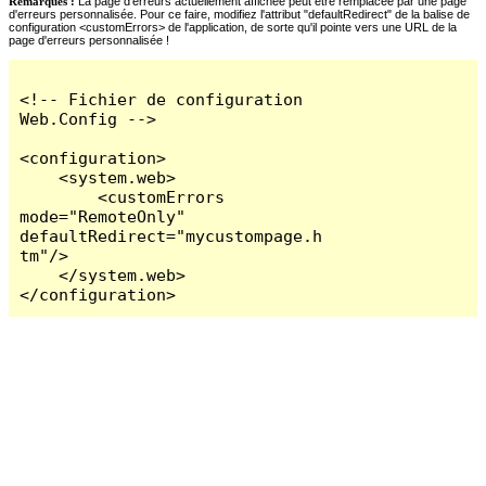
Remarques :
La page d'erreurs actuellement affichée peut être remplacée par une page
d'erreurs personnalisée. Pour ce faire, modifiez l'attribut "defaultRedirect" de la balise de
configuration <customErrors> de l'application, de sorte qu'il pointe vers une URL de la
page d'erreurs personnalisée !
<!-- Fichier de configuration 
Web.Config -->

<configuration>

    <system.web>

        <customErrors 
mode="RemoteOnly" 
defaultRedirect="mycustompage.h
tm"/>

    </system.web>

</configuration>