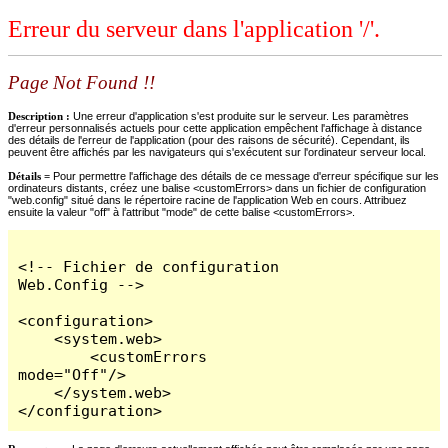
Erreur du serveur dans l'application '/'.
Page Not Found !!
Description :
Une erreur d'application s'est produite sur le serveur. Les paramètres
d'erreur personnalisés actuels pour cette application empêchent l'affichage à distance
des détails de l'erreur de l'application (pour des raisons de sécurité). Cependant, ils
peuvent être affichés par les navigateurs qui s'exécutent sur l'ordinateur serveur local.
Détails =
Pour permettre l'affichage des détails de ce message d'erreur spécifique sur les
ordinateurs distants, créez une balise <customErrors> dans un fichier de configuration
"web.config" situé dans le répertoire racine de l'application Web en cours. Attribuez
ensuite la valeur "off" à l'attribut "mode" de cette balise <customErrors>.
<!-- Fichier de configuration 
Web.Config -->

<configuration>

    <system.web>

        <customErrors 
mode="Off"/>

    </system.web>

</configuration>