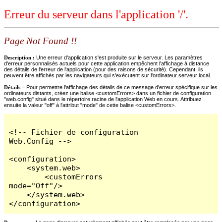
Erreur du serveur dans l'application '/'.
Page Not Found !!
Description :
Une erreur d'application s'est produite sur le serveur. Les paramètres
d'erreur personnalisés actuels pour cette application empêchent l'affichage à distance
des détails de l'erreur de l'application (pour des raisons de sécurité). Cependant, ils
peuvent être affichés par les navigateurs qui s'exécutent sur l'ordinateur serveur local.
Détails =
Pour permettre l'affichage des détails de ce message d'erreur spécifique sur les
ordinateurs distants, créez une balise <customErrors> dans un fichier de configuration
"web.config" situé dans le répertoire racine de l'application Web en cours. Attribuez
ensuite la valeur "off" à l'attribut "mode" de cette balise <customErrors>.
<!-- Fichier de configuration 
Web.Config -->

<configuration>

    <system.web>

        <customErrors 
mode="Off"/>

    </system.web>

</configuration>