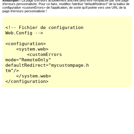
Remarques :
La page d'erreurs actuellement affichée peut être remplacée par une page
d'erreurs personnalisée. Pour ce faire, modifiez l'attribut "defaultRedirect" de la balise de
configuration <customErrors> de l'application, de sorte qu'il pointe vers une URL de la
page d'erreurs personnalisée !
<!-- Fichier de configuration 
Web.Config -->

<configuration>

    <system.web>

        <customErrors 
mode="RemoteOnly" 
defaultRedirect="mycustompage.h
tm"/>

    </system.web>

</configuration>