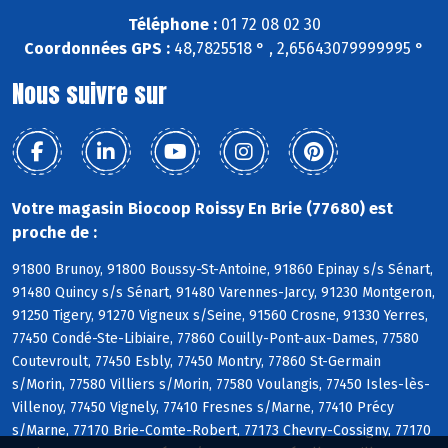
Téléphone :
01 72 08 02 30
Coordonnées GPS :
48,7825518 ° , 2,65643079999995 °
Nous suivre sur
Votre magasin Biocoop Roissy En Brie (77680) est
proche de :
91800 Brunoy, 91800 Boussy-St-Antoine, 91860 Epinay s/s Sénart,
91480 Quincy s/s Sénart, 91480 Varennes-Jarcy, 91230 Montgeron,
91250 Tigery, 91270 Vigneux s/Seine, 91560 Crosne, 91330 Yerres,
77450 Condé-Ste-Libiaire, 77860 Couilly-Pont-aux-Dames, 77580
Coutevroult, 77450 Esbly, 77450 Montry, 77860 St-Germain
s/Morin, 77580 Villiers s/Morin, 77580 Voulangis, 77450 Isles-lès-
Villenoy, 77450 Vignely, 77410 Fresnes s/Marne, 77410 Précy
s/Marne, 77170 Brie-Comte-Robert, 77173 Chevry-Cossigny, 77170