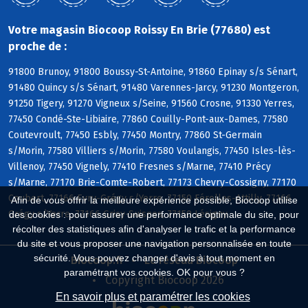
Votre magasin Biocoop Roissy En Brie (77680) est
proche de :
91800 Brunoy, 91800 Boussy-St-Antoine, 91860 Epinay s/s Sénart,
91480 Quincy s/s Sénart, 91480 Varennes-Jarcy, 91230 Montgeron,
91250 Tigery, 91270 Vigneux s/Seine, 91560 Crosne, 91330 Yerres,
77450 Condé-Ste-Libiaire, 77860 Couilly-Pont-aux-Dames, 77580
Coutevroult, 77450 Esbly, 77450 Montry, 77860 St-Germain
s/Morin, 77580 Villiers s/Morin, 77580 Voulangis, 77450 Isles-lès-
Villenoy, 77450 Vignely, 77410 Fresnes s/Marne, 77410 Précy
s/Marne, 77170 Brie-Comte-Robert, 77173 Chevry-Cossigny, 77170
Coubert, 77166 Evry-Grégy s/Yerre, 77150 Férolles-Attilly, 77166
Afin de vous offrir la meilleure expérience possible, Biocoop utilise
Grégy s/Yerre, 77166 Grisy-Suisnes, 77150 Lésigny
des cookies : pour assurer une performance optimale du site, pour
récolter des statistiques afin d'analyser le trafic et la performance
du site et vous proposer une navigation personnalisée en toute
sécurité. Vous pouvez changer d'avis à tout moment en
Biocoop.fr
Le réseau Biocoop
paramétrant vos cookies. OK pour vous ?
Copyright Biocoop 2026
En savoir plus et paramétrer les cookies