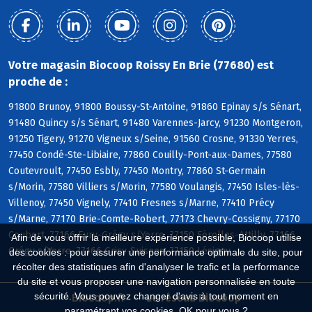
Votre magasin Biocoop Roissy En Brie (77680) est
proche de :
91800 Brunoy, 91800 Boussy-St-Antoine, 91860 Epinay s/s Sénart,
91480 Quincy s/s Sénart, 91480 Varennes-Jarcy, 91230 Montgeron,
91250 Tigery, 91270 Vigneux s/Seine, 91560 Crosne, 91330 Yerres,
77450 Condé-Ste-Libiaire, 77860 Couilly-Pont-aux-Dames, 77580
Coutevroult, 77450 Esbly, 77450 Montry, 77860 St-Germain
s/Morin, 77580 Villiers s/Morin, 77580 Voulangis, 77450 Isles-lès-
Villenoy, 77450 Vignely, 77410 Fresnes s/Marne, 77410 Précy
s/Marne, 77170 Brie-Comte-Robert, 77173 Chevry-Cossigny, 77170
Coubert, 77166 Evry-Grégy s/Yerre, 77150 Férolles-Attilly, 77166
Afin de vous offrir la meilleure expérience possible, Biocoop utilise
Grégy s/Yerre, 77166 Grisy-Suisnes, 77150 Lésigny
des cookies : pour assurer une performance optimale du site, pour
récolter des statistiques afin d'analyser le trafic et la performance
du site et vous proposer une navigation personnalisée en toute
sécurité. Vous pouvez changer d'avis à tout moment en
Biocoop.fr
Le réseau Biocoop
paramétrant vos cookies. OK pour vous ?