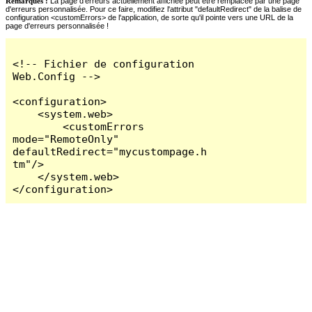
Remarques :
La page d'erreurs actuellement affichée peut être remplacée par une page
d'erreurs personnalisée. Pour ce faire, modifiez l'attribut "defaultRedirect" de la balise de
configuration <customErrors> de l'application, de sorte qu'il pointe vers une URL de la
page d'erreurs personnalisée !
<!-- Fichier de configuration 
Web.Config -->

<configuration>

    <system.web>

        <customErrors 
mode="RemoteOnly" 
defaultRedirect="mycustompage.h
tm"/>

    </system.web>

</configuration>