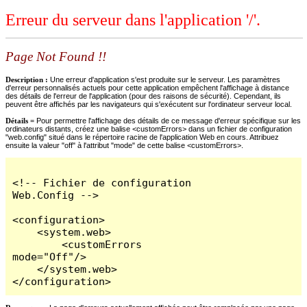
Erreur du serveur dans l'application '/'.
Page Not Found !!
Description :
Une erreur d'application s'est produite sur le serveur. Les paramètres
d'erreur personnalisés actuels pour cette application empêchent l'affichage à distance
des détails de l'erreur de l'application (pour des raisons de sécurité). Cependant, ils
peuvent être affichés par les navigateurs qui s'exécutent sur l'ordinateur serveur local.
Détails =
Pour permettre l'affichage des détails de ce message d'erreur spécifique sur les
ordinateurs distants, créez une balise <customErrors> dans un fichier de configuration
"web.config" situé dans le répertoire racine de l'application Web en cours. Attribuez
ensuite la valeur "off" à l'attribut "mode" de cette balise <customErrors>.
<!-- Fichier de configuration 
Web.Config -->

<configuration>

    <system.web>

        <customErrors 
mode="Off"/>

    </system.web>

</configuration>