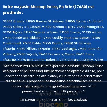
Votre magasin Biocoop Roissy En Brie (77680) est
proche de :
91800 Brunoy, 91800 Boussy-St-Antoine, 91860 Epinay s/s Sénart,
91480 Quincy s/s Sénart, 91480 Varennes-Jarcy, 91230 Montgeron,
91250 Tigery, 91270 Vigneux s/Seine, 91560 Crosne, 91330 Yerres,
77450 Condé-Ste-Libiaire, 77860 Couilly-Pont-aux-Dames, 77580
Coutevroult, 77450 Esbly, 77450 Montry, 77860 St-Germain
s/Morin, 77580 Villiers s/Morin, 77580 Voulangis, 77450 Isles-lès-
Villenoy, 77450 Vignely, 77410 Fresnes s/Marne, 77410 Précy
s/Marne, 77170 Brie-Comte-Robert, 77173 Chevry-Cossigny, 77170
Coubert, 77166 Evry-Grégy s/Yerre, 77150 Férolles-Attilly, 77166
Afin de vous offrir la meilleure expérience possible, Biocoop utilise
Grégy s/Yerre, 77166 Grisy-Suisnes, 77150 Lésigny
des cookies : pour assurer une performance optimale du site, pour
récolter des statistiques afin d'analyser le trafic et la performance
du site et vous proposer une navigation personnalisée en toute
sécurité. Vous pouvez changer d'avis à tout moment en
Biocoop.fr
Le réseau Biocoop
paramétrant vos cookies. OK pour vous ?
Copyright Biocoop 2026
En savoir plus et paramétrer les cookies