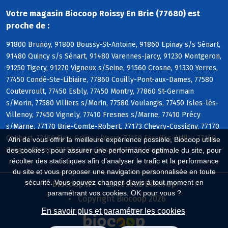
Votre magasin Biocoop Roissy En Brie (77680) est
proche de :
91800 Brunoy, 91800 Boussy-St-Antoine, 91860 Epinay s/s Sénart,
91480 Quincy s/s Sénart, 91480 Varennes-Jarcy, 91230 Montgeron,
91250 Tigery, 91270 Vigneux s/Seine, 91560 Crosne, 91330 Yerres,
77450 Condé-Ste-Libiaire, 77860 Couilly-Pont-aux-Dames, 77580
Coutevroult, 77450 Esbly, 77450 Montry, 77860 St-Germain
s/Morin, 77580 Villiers s/Morin, 77580 Voulangis, 77450 Isles-lès-
Villenoy, 77450 Vignely, 77410 Fresnes s/Marne, 77410 Précy
s/Marne, 77170 Brie-Comte-Robert, 77173 Chevry-Cossigny, 77170
Coubert, 77166 Evry-Grégy s/Yerre, 77150 Férolles-Attilly, 77166
Afin de vous offrir la meilleure expérience possible, Biocoop utilise
Grégy s/Yerre, 77166 Grisy-Suisnes, 77150 Lésigny
des cookies : pour assurer une performance optimale du site, pour
récolter des statistiques afin d'analyser le trafic et la performance
du site et vous proposer une navigation personnalisée en toute
sécurité. Vous pouvez changer d'avis à tout moment en
Biocoop.fr
Le réseau Biocoop
paramétrant vos cookies. OK pour vous ?
Copyright Biocoop 2026
En savoir plus et paramétrer les cookies