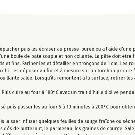
éplucher puis les écraser au presse-purée ou à l’aide d’une p
 d’une boule de pâte souple et non collante. La pâte doit être
 et fins. Fariner les et détailler en tronçons de 1 cm. Les ro
chi. Les déposer au fur et à mesure sur un torchon propre f
illante salée. Lorsqu’ils remontent à la surface, retirer le
Puis cuire au four à 180°C avec un trait d’huile d’olive pend
sé puis passer les au four 5 à 10 minutes à 200°C pour obten
uis laisser infuser quelques feuilles de sauge fraîche ou sèc
les dés de butternut, le parmesan, les graines de courge. Saler