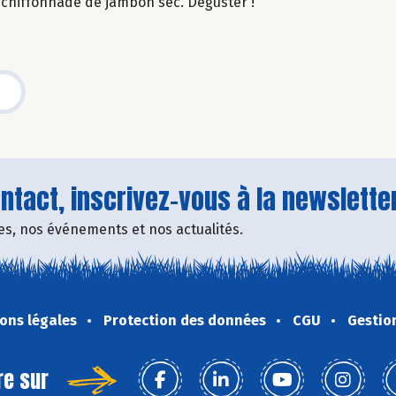
 chiffonnade de jambon sec. Déguster !
tact, inscrivez-vous à la newsletter
fres, nos événements et nos actualités.
ons légales
Protection des données
CGU
Gestio
re sur