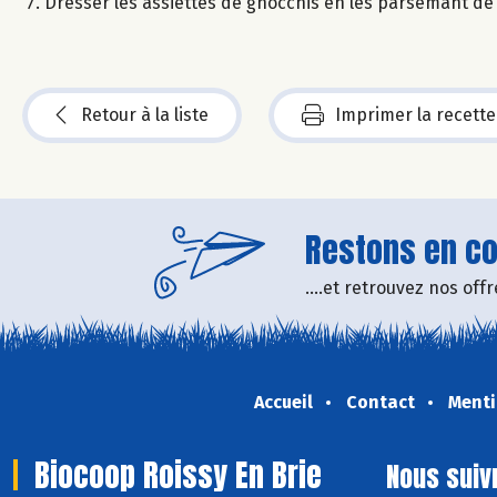
Dresser les assiettes de gnocchis en les parsemant de
Retour à la liste
Imprimer la recette
Restons en con
....et retrouvez nos of
Accueil
Contact
Menti
Biocoop Roissy En Brie
Nous suiv