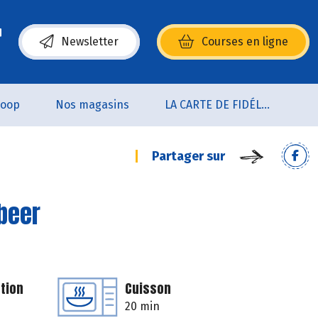
Newsletter
Courses en ligne
(s’ouvre dans une nouvelle fenêtre)
coop
Nos magasins
LA CARTE DE FIDÉLITÉ
Partager sur
beer
tion
Cuisson
20 min