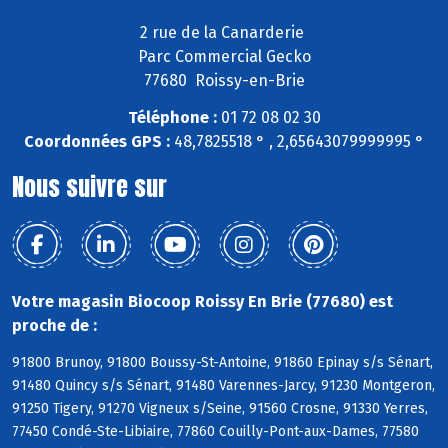
2 rue de la Canarderie
Parc Commercial Gecko
77680 Roissy-en-Brie
Téléphone :
01 72 08 02 30
Coordonnées GPS :
48,7825518 ° , 2,65643079999995 °
Nous suivre sur
Votre magasin Biocoop Roissy En Brie (77680) est
proche de :
91800 Brunoy, 91800 Boussy-St-Antoine, 91860 Epinay s/s Sénart,
91480 Quincy s/s Sénart, 91480 Varennes-Jarcy, 91230 Montgeron,
91250 Tigery, 91270 Vigneux s/Seine, 91560 Crosne, 91330 Yerres,
77450 Condé-Ste-Libiaire, 77860 Couilly-Pont-aux-Dames, 77580