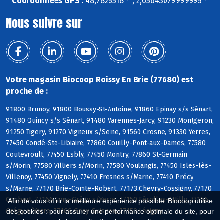
Coordonnées GPS :
48,7825518 ° , 2,65643079999995 °
Nous suivre sur
Votre magasin Biocoop Roissy En Brie (77680) est
proche de :
91800 Brunoy, 91800 Boussy-St-Antoine, 91860 Epinay s/s Sénart,
91480 Quincy s/s Sénart, 91480 Varennes-Jarcy, 91230 Montgeron,
91250 Tigery, 91270 Vigneux s/Seine, 91560 Crosne, 91330 Yerres,
77450 Condé-Ste-Libiaire, 77860 Couilly-Pont-aux-Dames, 77580
Coutevroult, 77450 Esbly, 77450 Montry, 77860 St-Germain
s/Morin, 77580 Villiers s/Morin, 77580 Voulangis, 77450 Isles-lès-
Villenoy, 77450 Vignely, 77410 Fresnes s/Marne, 77410 Précy
s/Marne, 77170 Brie-Comte-Robert, 77173 Chevry-Cossigny, 77170
Coubert, 77166 Evry-Grégy s/Yerre, 77150 Férolles-Attilly, 77166
Afin de vous offrir la meilleure expérience possible, Biocoop utilise
Grégy s/Yerre, 77166 Grisy-Suisnes, 77150 Lésigny
des cookies : pour assurer une performance optimale du site, pour