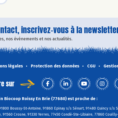
tact, inscrivez-vous à la newsletter
fres, nos événements et nos actualités.
ons légales
Protection des données
CGU
Gestio
re sur
n Biocoop Roissy En Brie (77680) est proche de :
1800 Boussy-St-Antoine, 91860 Epinay s/s Sénart, 91480 Quincy s/s S
, 91560 Crosne, 91330 Yerres, 77450 Condé-Ste-Libiaire, 77860 Couill