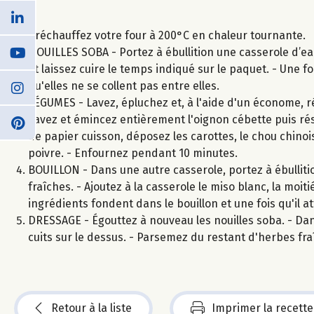
Préchauffez votre four à 200°C en chaleur tournante.
NOUILLES SOBA - Portez à ébullition une casserole d’eau
et laissez cuire le temps indiqué sur le paquet. - Une fo
qu'elles ne se collent pas entre elles.
LÉGUMES - Lavez, épluchez et, à l'aide d'un économe, réa
Lavez et émincez entièrement l'oignon cébette puis rés
de papier cuisson, déposez les carottes, le chou chinois
poivre. - Enfournez pendant 10 minutes.
BOUILLON - Dans une autre casserole, portez à ébullitio
fraîches. - Ajoutez à la casserole le miso blanc, la moi
ingrédients fondent dans le bouillon et une fois qu'il att
DRESSAGE - Égouttez à nouveau les nouilles soba. - Dans
cuits sur le dessus. - Parsemez du restant d'herbes fra
Retour à la liste
Imprimer la recette