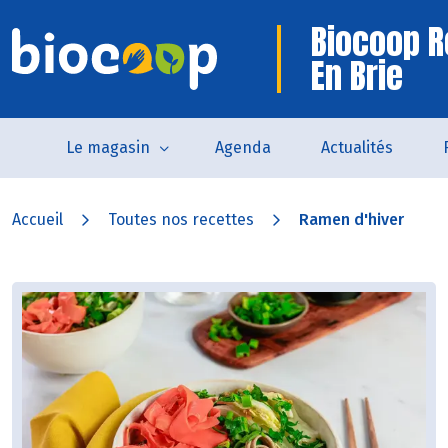
Biocoop R
En Brie
Le magasin
Agenda
Actualités
Accueil
Toutes nos recettes
Ramen d'hiver