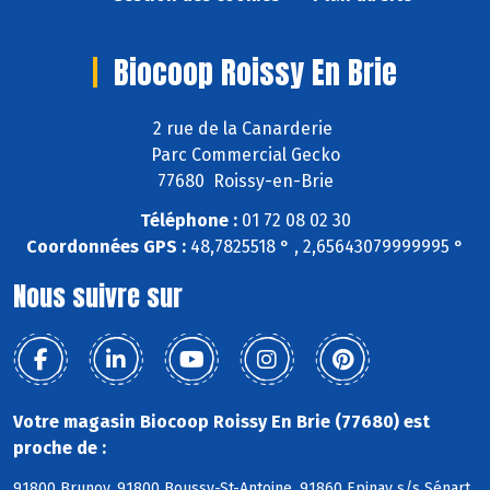
Biocoop Roissy En Brie
2 rue de la Canarderie
Parc Commercial Gecko
77680 Roissy-en-Brie
Téléphone :
01 72 08 02 30
Coordonnées GPS :
48,7825518 ° , 2,65643079999995 °
Nous suivre sur
Votre magasin Biocoop Roissy En Brie (77680) est
proche de :
91800 Brunoy, 91800 Boussy-St-Antoine, 91860 Epinay s/s Sénart,