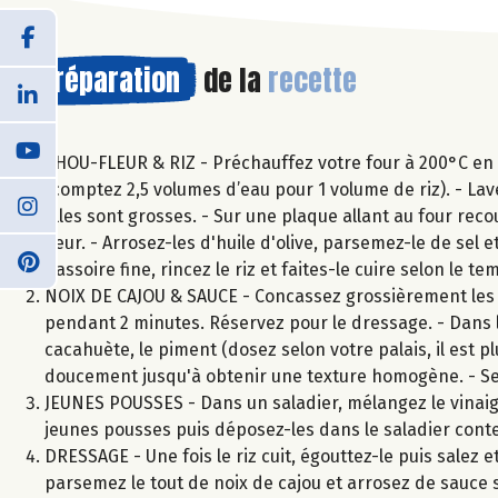
Préparation
de la
recette
CHOU-FLEUR & RIZ - Préchauffez votre four à 200°C en ch
(comptez 2,5 volumes d’eau pour 1 volume de riz). - Lav
elles sont grosses. - Sur une plaque allant au four reco
fleur. - Arrosez-les d'huile d'olive, parsemez-le de sel
passoire fine, rincez le riz et faites-le cuire selon le t
NOIX DE CAJOU & SAUCE - Concassez grossièrement les no
pendant 2 minutes. Réservez pour le dressage. - Dans l
cacahuète, le piment (dosez selon votre palais, il est p
doucement jusqu'à obtenir une texture homogène. - Selo
JEUNES POUSSES - Dans un saladier, mélangez le vinaigre
jeunes pousses puis déposez-les dans le saladier conte
DRESSAGE - Une fois le riz cuit, égouttez-le puis salez e
parsemez le tout de noix de cajou et arrosez de sauce s