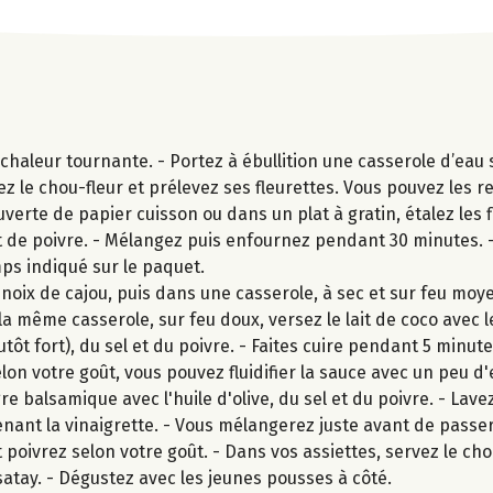
aleur tournante. - Portez à ébullition une casserole d’eau s
ez le chou-fleur et prélevez ses fleurettes. Vous pouvez les 
uverte de papier cuisson ou dans un plat à gratin, étalez les 
 et de poivre. - Mélangez puis enfournez pendant 30 minutes. -
emps indiqué sur le paquet.
ix de cajou, puis dans une casserole, à sec et sur feu moyen
a même casserole, sur feu doux, versez le lait de coco avec l
lutôt fort), du sel et du poivre. - Faites cuire pendant 5 min
n votre goût, vous pouvez fluidifier la sauce avec un peu d
 balsamique avec l'huile d'olive, du sel et du poivre. - Lavez
nant la vinaigrette. - Vous mélangerez juste avant de passer
t poivrez selon votre goût. - Dans vos assiettes, servez le chou
atay. - Dégustez avec les jeunes pousses à côté.