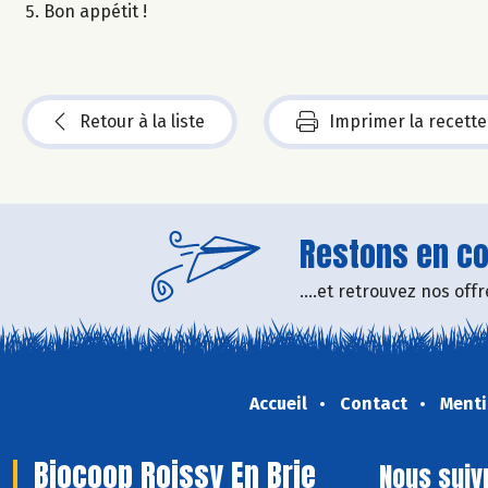
Bon appétit !
Retour à la liste
Imprimer la recette
Restons en con
....et retrouvez nos of
Accueil
Contact
Menti
Biocoop Roissy En Brie
Nous suiv