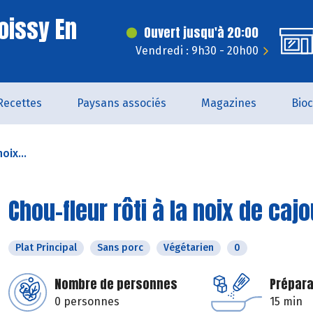
oissy En
Ouvert jusqu'à 20:00
Vendredi : 9h30 - 20h00
Recettes
Paysans associés
Magazines
Bio
oix...
Chou-fleur rôti à la noix de caj
Plat Principal
Sans porc
Végétarien
0
Nombre de personnes
Prépara
0 personnes
15 min