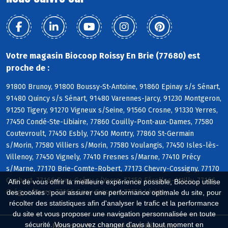
Votre magasin Biocoop Roissy En Brie (77680) est
proche de :
91800 Brunoy, 91800 Boussy-St-Antoine, 91860 Epinay s/s Sénart,
91480 Quincy s/s Sénart, 91480 Varennes-Jarcy, 91230 Montgeron,
91250 Tigery, 91270 Vigneux s/Seine, 91560 Crosne, 91330 Yerres,
77450 Condé-Ste-Libiaire, 77860 Couilly-Pont-aux-Dames, 77580
Coutevroult, 77450 Esbly, 77450 Montry, 77860 St-Germain
s/Morin, 77580 Villiers s/Morin, 77580 Voulangis, 77450 Isles-lès-
Villenoy, 77450 Vignely, 77410 Fresnes s/Marne, 77410 Précy
s/Marne, 77170 Brie-Comte-Robert, 77173 Chevry-Cossigny, 77170
Coubert, 77166 Evry-Grégy s/Yerre, 77150 Férolles-Attilly, 77166
Afin de vous offrir la meilleure expérience possible, Biocoop utilise
Grégy s/Yerre, 77166 Grisy-Suisnes, 77150 Lésigny
des cookies : pour assurer une performance optimale du site, pour
récolter des statistiques afin d'analyser le trafic et la performance
du site et vous proposer une navigation personnalisée en toute
sécurité. Vous pouvez changer d'avis à tout moment en
Biocoop.fr
Le réseau Biocoop