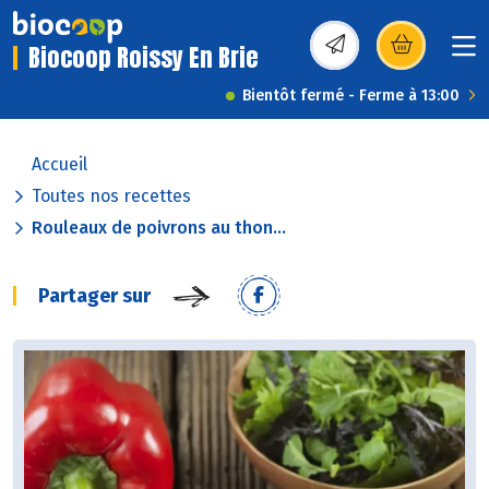
Biocoop Roissy En Brie
(s’ouvre dans une nou
Bientôt fermé - Ferme à 13:00
Accueil
Toutes nos recettes
Rouleaux de poivrons au thon...
Partager sur