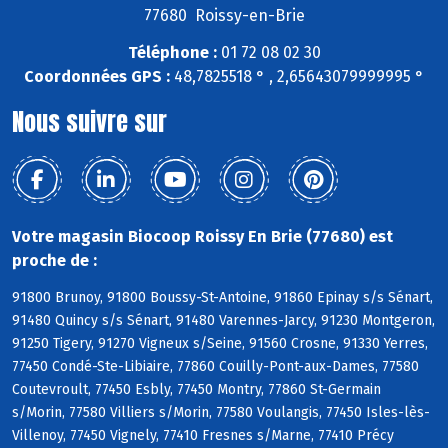
77680 Roissy-en-Brie
Téléphone :
01 72 08 02 30
Coordonnées GPS :
48,7825518 ° , 2,65643079999995 °
Nous suivre sur
Votre magasin Biocoop Roissy En Brie (77680) est
proche de :
91800 Brunoy, 91800 Boussy-St-Antoine, 91860 Epinay s/s Sénart,
91480 Quincy s/s Sénart, 91480 Varennes-Jarcy, 91230 Montgeron,
91250 Tigery, 91270 Vigneux s/Seine, 91560 Crosne, 91330 Yerres,
77450 Condé-Ste-Libiaire, 77860 Couilly-Pont-aux-Dames, 77580
Coutevroult, 77450 Esbly, 77450 Montry, 77860 St-Germain
s/Morin, 77580 Villiers s/Morin, 77580 Voulangis, 77450 Isles-lès-
Villenoy, 77450 Vignely, 77410 Fresnes s/Marne, 77410 Précy