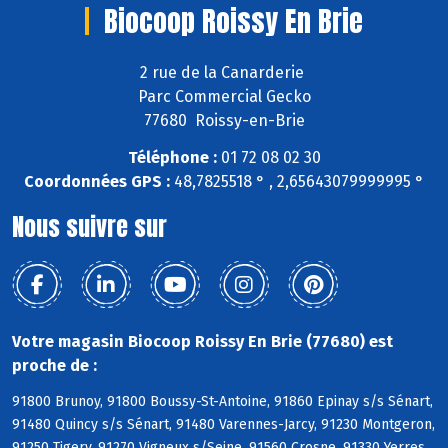
Biocoop Roissy En Brie
2 rue de la Canarderie
Parc Commercial Gecko
77680 Roissy-en-Brie
Téléphone :
01 72 08 02 30
Coordonnées GPS :
48,7825518 ° , 2,65643079999995 °
Nous suivre sur
Votre magasin Biocoop Roissy En Brie (77680) est
proche de :
91800 Brunoy, 91800 Boussy-St-Antoine, 91860 Epinay s/s Sénart,
91480 Quincy s/s Sénart, 91480 Varennes-Jarcy, 91230 Montgeron,
91250 Tigery, 91270 Vigneux s/Seine, 91560 Crosne, 91330 Yerres,