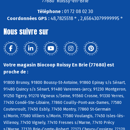
77680 Roissy-en-Brie
Téléphone :
01 72 08 02 30
Coordonnées GPS :
48,7825518 ° , 2,65643079999995 °
Nous suivre sur
Votre magasin Biocoop Roissy En Brie (77680) est
proche de :
91800 Brunoy, 91800 Boussy-St-Antoine, 91860 Epinay s/s Sénart,
91480 Quincy s/s Sénart, 91480 Varennes-Jarcy, 91230 Montgeron,
91250 Tigery, 91270 Vigneux s/Seine, 91560 Crosne, 91330 Yerres,
77450 Condé-Ste-Libiaire, 77860 Couilly-Pont-aux-Dames, 77580
Coutevroult, 77450 Esbly, 77450 Montry, 77860 St-Germain
s/Morin, 77580 Villiers s/Morin, 77580 Voulangis, 77450 Isles-lès-
Villenoy, 77450 Vignely, 77410 Fresnes s/Marne, 77410 Précy
s/Marne, 77170 Brie-Comte-Robert, 77173 Chevry-Cossigny, 77170