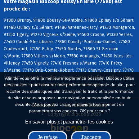
Votre magasin Biocoop Roissy En Brie (77680) est
proche de :
91800 Brunoy, 91800 Boussy-St-Antoine, 91860 Epinay s/s Sénart,
91480 Quincy s/s Sénart, 91480 Varennes-Jarcy, 91230 Montgeron,
91250 Tigery, 91270 Vigneux s/Seine, 91560 Crosne, 91330 Yerres,
77450 Condé-Ste-Libiaire, 77860 Couilly-Pont-aux-Dames, 77580
Coutevroult, 77450 Esbly, 77450 Montry, 77860 St-Germain
s/Morin, 77580 Villiers s/Morin, 77580 Voulangis, 77450 Isles-lès-
Villenoy, 77450 Vignely, 77410 Fresnes s/Marne, 77410 Précy
s/Marne, 77170 Brie-Comte-Robert, 77173 Chevry-Cossigny, 77170
Coubert, 77166 Evry-Grégy s/Yerre, 77150 Férolles-Attilly, 77166
Afin de vous offrir la meilleure expérience possible, Biocoop utilise
Grégy s/Yerre, 77166 Grisy-Suisnes, 77150 Lésigny
des cookies : pour assurer une performance optimale du site, pour
récolter des statistiques afin d'analyser le trafic et la performance
du site et vous proposer une navigation personnalisée en toute
sécurité. Vous pouvez changer d'avis à tout moment en
Biocoop.fr
Le réseau Biocoop
paramétrant vos cookies. OK pour vous ?
Copyright Biocoop 2026
En savoir plus et paramétrer les cookies
Je refuse
J'accepte