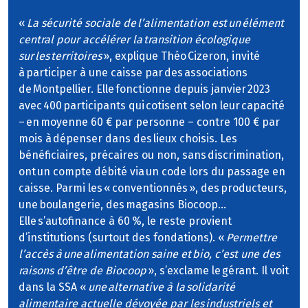
«
La sécurité sociale de l’alimentation est un élément
central pour accélérer la transition écologique
sur les territoires
», explique Théo Cizeron, invité
à participer à une caisse par des associations
de Montpellier. Elle fonctionne depuis janvier 2023
avec 400 participants qui cotisent selon leur capacité
– en moyenne 60 € par personne – contre 100 € par
mois à dépenser dans des lieux choisis. Les
bénéficiaires, précaires ou non, sans discrimination,
ont un compte débité via un code lors du passage en
caisse. Parmi les « conventionnés », des producteurs,
une boulangerie, des magasins Biocoop…
Elle s’autofinance à 60 %, le reste provient
d’institutions (surtout des fondations). «
Permettre
l’accès à une alimentation saine et bio, c’est une des
raisons d’être de Biocoop
», s’exclame le gérant. Il voit
dans la SSA «
une alternative à la solidarité
alimentaire actuelle dévoyée par les industriels et