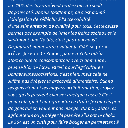
Ici, 25 % des foyers vivent en dessous du seuil
de pauvreté. Depuis longtemps, on s’est donné
l’obligation de réfléchir à l’accessibilité
d’une alimentation de qualité pour tous. Cette caisse
permet par exemple de limer les freins sociaux et le
sentiment que “le bio, c’est pas pour nous”.
On pourrait même faire évoluer la GMS,
se prend
à rêver Joseph De Ronne,
parce qu’elle offrira
alors ce que le consommateur averti demande :
plus de bio, de local. Pareil pour l’agriculture !
Donner aux associations, c’est bien, mais cela ne
suffira pas à régler la précarité alimentaire. Quand
les gens n’ont ni les moyens ni l’information, croyez-
vous qu’ils peuvent changer quelque chose ? C’est
pour cela qu’il faut reprendre ce droit ! Je connais peu
de gens qui ne veulent pas manger du bon, aider les
agriculteurs ou protéger la planète s’ils ont le choix.
La SSA est un outil pour faire bouger en permettant à