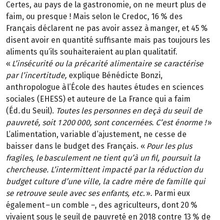
Certes, au pays de la gastronomie, on ne meurt plus de
faim, ou presque ! Mais selon le Credoc, 16 % des
Français déclarent ne pas avoir assez à manger, et 45 %
disent avoir en quantité suffisante mais pas toujours les
aliments qu’ils souhaiteraient au plan qualitatif.
«
L’insécurité ou la précarité alimentaire se caractérise
par l’incertitude,
explique Bénédicte Bonzi,
anthropologue à l’École des hautes études en sciences
sociales (EHESS) et auteure de La France qui a faim
(Éd. du Seuil).
Toutes les personnes en deçà du seuil de
pauvreté, soit 1 200 000, sont concernées. C’est énorme !
»
L’alimentation, variable d’ajustement, ne cesse de
baisser dans le budget des Français. «
Pour les plus
fragiles, le basculement ne tient qu’à un fil, poursuit la
chercheuse. L’intermittent impacté par la réduction du
budget culture d’une ville, la cadre mère de famille qui
se retrouve seule avec ses enfants, etc.
». Parmi eux
également – un comble –, des agriculteurs, dont 20 %
vivaient sous le seuil de pauvreté en 2018 contre 13 % de