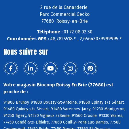
2 rue de la Canarderie
Parc Commercial Gecko
77680 Roissy-en-Brie
Téléphone :
01 72 08 02 30
Coordonnées GPS :
48,7825518 ° , 2,65643079999995 °
Nous suivre sur
Votre magasin Biocoop Roissy En Brie (77680) est
proche de :
91800 Brunoy, 91800 Boussy-St-Antoine, 91860 Epinay s/s Sénart,
91480 Quincy s/s Sénart, 91480 Varennes-Jarcy, 91230 Montgeron,
91250 Tigery, 91270 Vigneux s/Seine, 91560 Crosne, 91330 Yerres,
77450 Condé-Ste-Libiaire, 77860 Couilly-Pont-aux-Dames, 77580
Coutevroult, 77450 Esbly, 77450 Montry, 77860 St-Germain