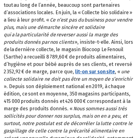
tout au long de l’année, beaucoup sont partenaires
d’associations locales. En juin, la « Collecte bio solidaire »
a lieu à leur profit. «
Ce n’est pas du business pour vendre
plus, mais une démarche sincère et solidaire
qui a la particularité de reverser aussi la marge des
produits donnés par nos clients
», insiste-t-elle. Ainsi, lors
de la dernière collecte, le magasin Biocoop Le Fenouil
(Sarthe) a recueilli 8 789,60 € de produits alimentaires,
d’hygiène et pour bébé auprès de ses clients, et reversé
2 352,92 € de marge, parce que,
lit-on sur son site
, «
une
collecte solidaire ne doit pas être un moyen de s’enrichir
». Depuis son déploiement national en 2019, à chaque
édition, ce sont en moyenne, 350 magasins participants,
415 000 produits donnés et 426 000 € correspondant à la
marge des produits donnés. «
Nous sommes aussi très
sollicités pour donner nos surplus, mais on en a peu, et
surtout, notre postulat est de décorréler la lutte contre le
gaspillage de celle contre la précarité alimentaire en